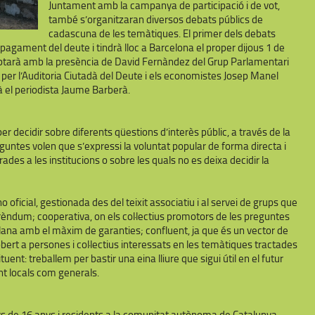
Juntament amb la campanya de participació i de vot,
també s’organitzaran diversos debats públics de
cadascuna de les temàtiques. El primer dels debats
pagament del deute i tindrà lloc a Barcelona el proper dijous 1 de
mptarà amb la presència de David Fernàndez del Grup Parlamentari
 per l’Auditoria Ciutadà del Deute i els economistes Josep Manel
el periodista Jaume Barberà.
r decidir sobre diferents qüestions d’interès públic, a través de la
eguntes volen que s’expressi la voluntat popular de forma directa i
es a les institucions o sobre les quals no es deixa decidir la
o oficial, gestionada des del teixit associatiu i al servei de grups que
rèndum; cooperativa, on els col·lectius promotors de les preguntes
ana amb el màxim de garanties; confluent, ja que és un vector de
bert a persones i col·lectius interessats en les temàtiques tractades
tuent: treballem per bastir una eina lliure que sigui útil en el futur
t locals com generals.
rs de 16 anys i residents a la comunitat autònoma de Catalunya.