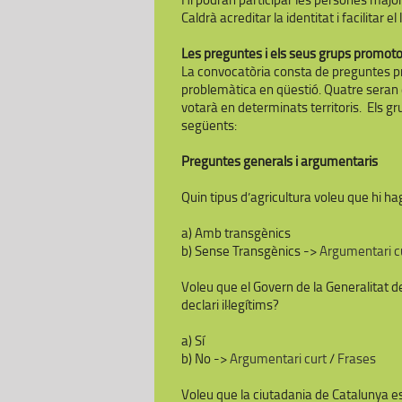
Caldrà acreditar la identitat i facilitar el
Les preguntes i els seus grups promot
La convocatòria consta de preguntes pr
problemàtica en qüestió. Quatre seran 
votarà en determinats territoris. Els g
següents:
Preguntes generals i argumentaris
Quin tipus d’agricultura voleu que hi ha
a) Amb transgènics
b) Sense Transgènics ->
Argumentari c
Voleu que el Govern de la Generalitat de
declari il·legítims?
a) Sí
b) No ->
Argumentari curt
/
Frases
Voleu que la ciutadania de Catalunya es