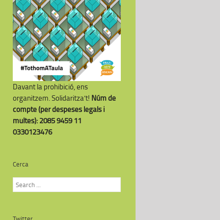
Davant la prohibició, ens
organitzem. Solidaritza’t!
Núm de
compte (per despeses legals i
multes): 2085 9459 11
0330123476
Cerca
Twitter