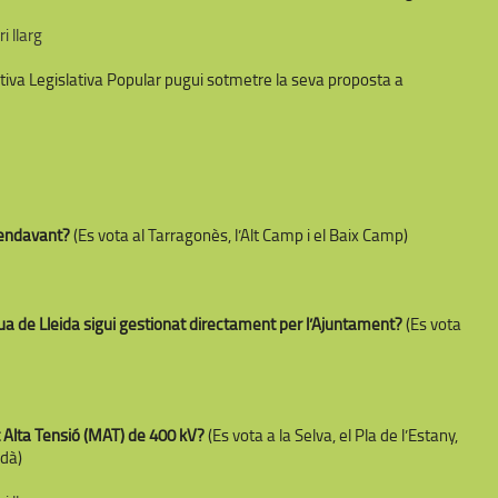
 llarg
tiva Legislativa Popular pugui sotmetre la seva proposta a
i endavant?
(Es vota al Tarragonès, l’Alt Camp i el Baix Camp)
ua de Lleida sigui gestionat directament per l’Ajuntament?
(Es vota
t Alta Tensió (MAT) de 400 kV?
(Es vota a la Selva, el Pla de l’Estany,
rdà)