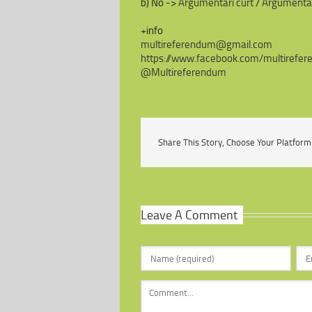
b) No ->
Argumentari curt
/
Argumentari
+info
multireferendum@gmail.com
https://www.facebook.com/
multirefe
@Multireferendum
Share This Story, Choose Your Platform
Leave A Comment